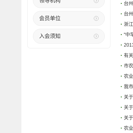
领导机构
台
台
会员单位
浙江
“中
入会须知
20
有
市
农
我
关于
关于
关
农