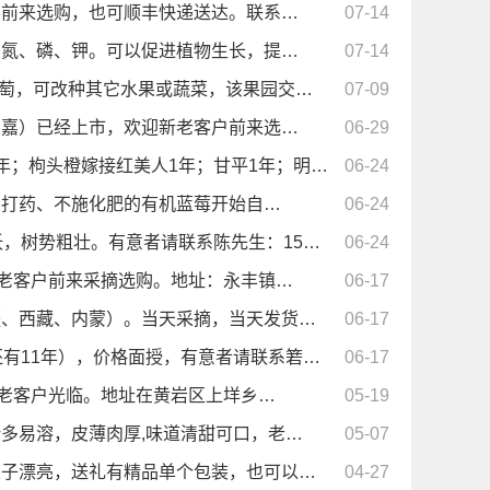
客前来选购，也可顺丰快递送达。联系…
07-14
的氮、磷、钾。可以促进植物生长，提…
07-14
葡萄，可改种其它水果或蔬菜，该果园交…
07-09
永嘉）已经上市，欢迎新老客户前来选…
06-29
年；枸头橙嫁接红美人1年；甘平1年；明…
06-24
不打药、不施化肥的有机蓝莓开始自…
06-24
，树势粗壮。有意者请联系陈先生：15…
06-24
新老客户前来采摘选购。地址：永丰镇…
06-17
疆、西藏、内蒙）。当天采摘，当天发货…
06-17
有11年），价格面授，有意者请联系箬…
06-17
新老客户光临。地址在黄岩区上垟乡…
05-19
多易溶，皮薄肉厚,味道清甜可口，老…
05-07
果子漂亮，送礼有精品单个包装，也可以…
04-27