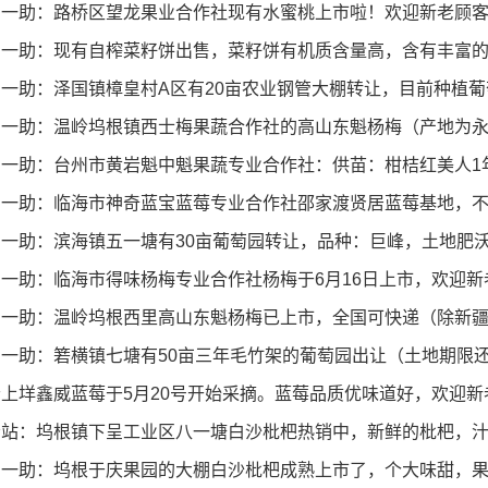
日一助：路桥区望龙果业合作社现有水蜜桃上市啦！欢迎新老顾
日一助：现有自榨菜籽饼出售，菜籽饼有机质含量高，含有丰富
日一助：泽国镇樟皇村A区有20亩农业钢管大棚转让，目前种植
日一助：温岭坞根镇西士梅果蔬合作社的高山东魁杨梅（产地为
日一助：台州市黄岩魁中魁果蔬专业合作社：供苗：柑桔红美人1
日一助：临海市神奇蓝宝蓝莓专业合作社邵家渡贤居蓝莓基地，
一助：滨海镇五一塘有30亩葡萄园转让，品种：巨峰，土地肥沃
日一助：临海市得味杨梅专业合作社杨梅于6月16日上市，欢迎
日一助：温岭坞根西里高山东魁杨梅已上市，全国可快递（除新
一助：箬横镇七塘有50亩三年毛竹架的葡萄园出让（土地期限还
岩上垟鑫威蓝莓于5月20号开始采摘。蓝莓品质优味道好，欢迎
岭站：坞根镇下呈工业区八一塘白沙枇杷热销中，新鲜的枇杷，汁
日一助：坞根于庆果园的大棚白沙枇杷成熟上市了，个大味甜，