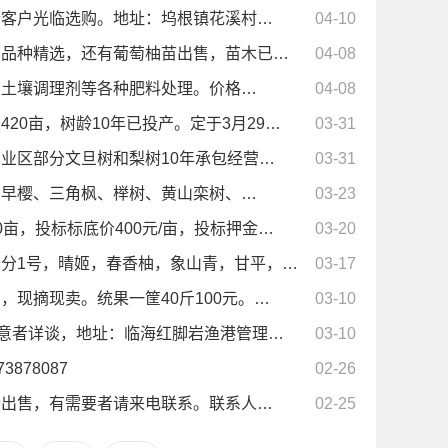
老客户光临选购。地址：坞根镇花溪村…
04-10
，品种精选，还有葡萄柚苗出售，苗木已…
04-08
、土壤调理剂等各种肥料处理。价格…
04-08
0亩，树龄10年已投产。定于3月29…
03-31
业区部分文旦树和梨树10年承包经营…
03-31
、早樱、三角枫、榉树、黄山栾树、…
03-23
亩，投标标底价400元/亩，投标押金…
03-20
分1号，晴姬，春香柚，象山青，甘平，…
03-17
现摘现卖。统果一筐40斤100元。…
03-10
有意者详谈，地址：临海红脚岩渔港管理…
03-10
78087
02-26
价出售，有需要者请来电联系。联系人…
02-25