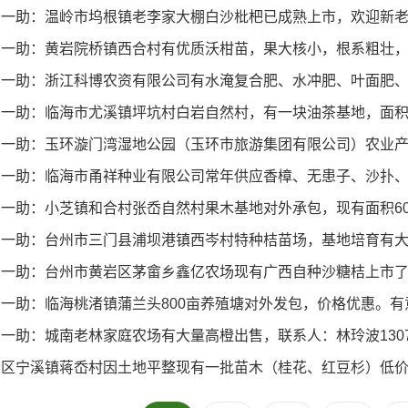
日一助：温岭市坞根镇老李家大棚白沙枇杷已成熟上市，欢迎新
日一助：黄岩院桥镇西合村有优质沃柑苗，果大核小，根系粗壮
日一助：浙江科博农资有限公司有水淹复合肥、水冲肥、叶面肥
一助：临海市尤溪镇坪坑村白岩自然村，有一块油茶基地，面积42
日一助：玉环漩门湾湿地公园（玉环市旅游集团有限公司）农业产
日一助：临海市甬祥种业有限公司常年供应香樟、无患子、沙扑
一助：小芝镇和合村张岙自然村果木基地对外承包，现有面积60
日一助：台州市三门县浦坝港镇西岑村特种桔苗场，基地培育有大
一助：台州市黄岩区茅畲乡鑫亿农场现有广西自种沙糖桔上市了，
日一助：临海桃渚镇蒲兰头800亩养殖塘对外发包，价格优惠。
一助：城南老林家庭农场有大量高橙出售，联系人：林玲波130738
岩区宁溪镇蒋岙村因土地平整现有一批苗木（桂花、红豆杉）低