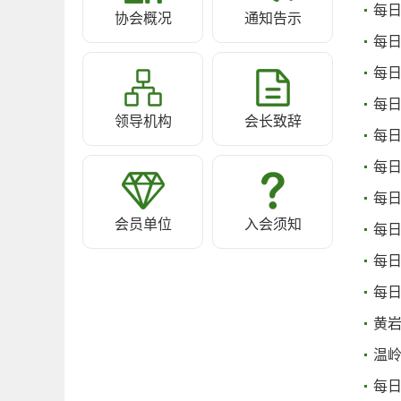
每
协会概况
通知告示
每
每
每
领导机构
会长致辞
每
每
每日
会员单位
入会须知
每
每
每日
黄
温
每