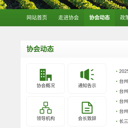
网站首页
走进协会
协会动态
政
协会动态
20
台
协会概况
通知告示
台
台
台州
领导机构
会长致辞
长