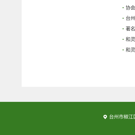
协
台
著
和
和灵
台州市椒江