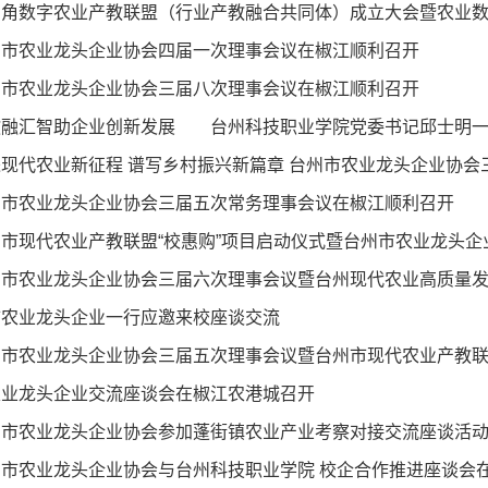
三角数字农业产教联盟（行业产教融合共同体）成立大会暨农业
州市农业龙头企业协会四届一次理事会议在椒江顺利召开
州市农业龙头企业协会三届八次理事会议在椒江顺利召开
教融汇智助企业创新发展 台州科技职业学院党委书记邱士明一
现代农业新征程 谱写乡村振兴新篇章 台州市农业龙头企业协会
州市农业龙头企业协会三届五次常务理事会议在椒江顺利召开
市现代农业产教联盟“校惠购”项目启动仪式暨台州市农业龙头企
州市农业龙头企业协会三届六次理事会议暨台州现代农业高质量
市农业龙头企业一行应邀来校座谈交流
州市农业龙头企业协会三届五次理事会议暨台州市现代农业产教
农业龙头企业交流座谈会在椒江农港城召开
州市农业龙头企业协会参加蓬街镇农业产业考察对接交流座谈活
州市农业龙头企业协会与台州科技职业学院 校企合作推进座谈会