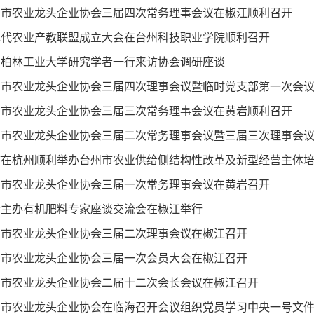
州市农业龙头企业协会三届四次常务理事会议在椒江顺利召开
现代农业产教联盟成立大会在台州科技职业学院顺利召开
国柏林工业大学研究学者一行来访协会调研座谈
州市农业龙头企业协会三届四次理事会议暨临时党支部第一次会
州市农业龙头企业协会三届三次常务理事会议在黄岩顺利召开
州市农业龙头企业协会三届二次常务理事会议暨三届三次理事会
市在杭州顺利举办台州市农业供给侧结构性改革及新型经营主体
州市农业龙头企业协会三届一次常务理事会议在黄岩召开
会主办有机肥料专家座谈交流会在椒江举行
州市农业龙头企业协会三届二次理事会议在椒江召开
州市农业龙头企业协会三届一次会员大会在椒江召开
州市农业龙头企业协会二届十二次会长会议在椒江召开
州市农业龙头企业协会在临海召开会议组织党员学习中央一号文