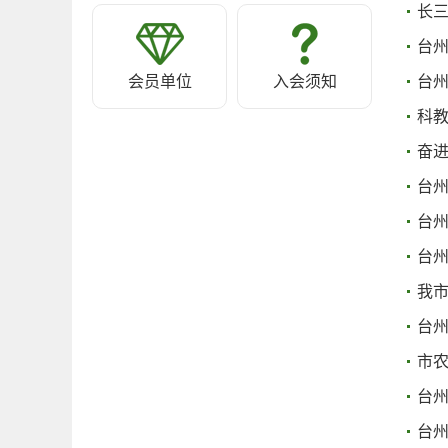
长
台
会员单位
入会须知
台
科
奋进
台
台州
台
我
台
市
台
台