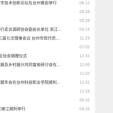
数字技术创新论坛在台州黄岩举行
06-12
08-28
08-28
行走访调研协会副会长单位 浙江…
04-14
三届七次理事会议 台州市现代农…
11-29
07-05
业协会捐赠仪式
12-31
发展及乡村振兴共同富裕研讨会在…
11-09
11-03
联盟年会在台州科技职业学院顺利…
12-31
12-16
动
06-10
在椒江顺利举行
04-24