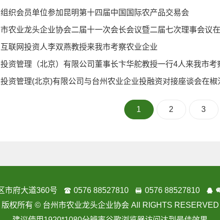
会组织会员单位参加昆明第十四届中国国际农产品交易会
州市农业龙头企业协会二届十一次会长会议暨二届七次理事会议
名互联网投资人李双燕教授来我市考察农业企业
灵投资管理（北京）有限公司董事长卞华舵教授一行4人来我市考
投资管理(北京)有限公司与台州农业企业投融资对接座谈会在椒
1
2
3
区市府大道360号
0576 88527810
0576 88527810
版权所有 © 台州市农业龙头企业协会
All RIGHTS RESERVED
建议使用
1920*1080
分辨率谷歌浏览器访问达到最佳效果