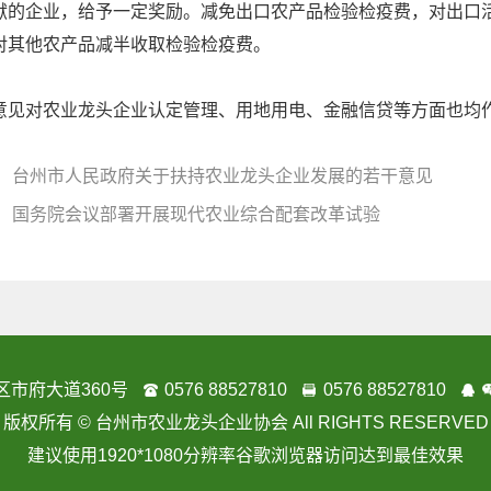
献的企业，给予一定奖励。减免出口农产品检验检疫费，对出口
对其他农产品减半收取检验检疫费。
对农业龙头企业认定管理、用地用电、金融信贷等方面也均
： 台州市人民政府关于扶持农业龙头企业发展的若干意见
： 国务院会议部署开展现代农业综合配套改革试验
区市府大道360号
0576 88527810
0576 88527810
版权所有 © 台州市农业龙头企业协会
All RIGHTS RESERVED
建议使用
1920*1080
分辨率谷歌浏览器访问达到最佳效果