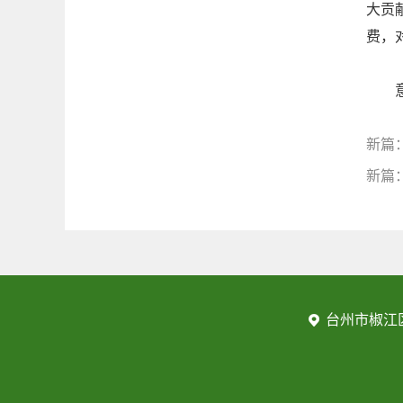
大贡
费，
意见
新篇
新篇
台州市椒江