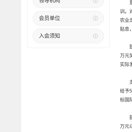
领导机构
意见
训。
会员单位
农业
贴息
入会须知
鼓励
万元
实际
支持
给予
标国
鼓励
万元