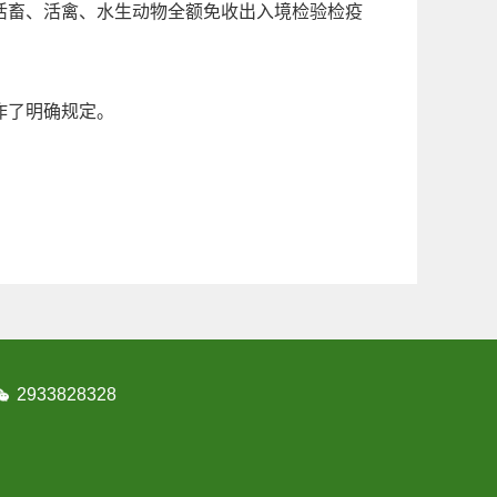
活畜、活禽、水生动物全额免收出入境检验检疫
作了明确规定。
2933828328