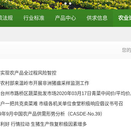
策法规
行业标准
产品中心
供求信息
农业
您
江实现农产品全过程风险智控
业农村部来温岭市开展非洲猪瘟采样监测工作
台州市路桥区蔬菜批发市场2020年03月17日青菜中间价/平均价
农户一把共克卖菜难 市级各机关单位食堂积极响应倡议书号召
19年9月中国农产品供需形势分析（CASDE-No.39）
利好 行情拉动 生猪生产恢复积极因素增多