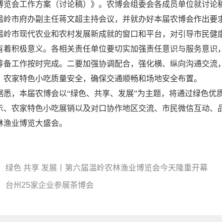
博览会工作方案（讨论稿）》。农博会组委会各成员单位就讨论
温岭市府办副主任蒋文超主持会议，并就办好本届农博会作出要
温岭市现代农业和农村发展新成就的窗口和平台，对引导市民健
有着积极意义。各相关责任单位要切实加强责任意识与服务意识
筹备工作按时完成。二要加强协调配合，强化横、纵向沟通交流
、农家特色小吃质量安全，确保交通顺畅和场地安全布置。
据悉，本届农博会以“绿色、共享、发展”为主题，将通过绿色优
示、农家特色小吃展销以及对口协作地区交流、市民微信互动、
林渔业博览大盛会。
： 绿色 共享 发展丨第六届温岭农林渔业博览会今天隆重开幕
： 台州25家企业参展茶博会