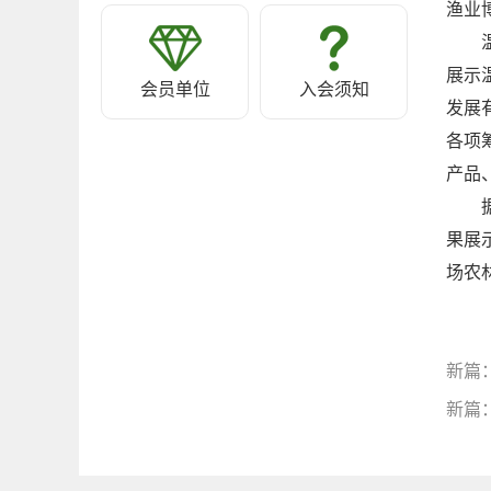
渔业
展示
会员单位
入会须知
发展
各项
产品
果展
场农
新篇
新篇