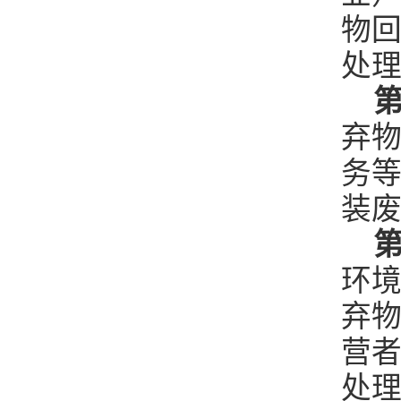
物
处
第
弃
务
装
第
环
弃
营
处