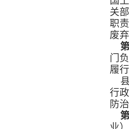
国
关
职
废
第
门
履
县
行
防
第
业