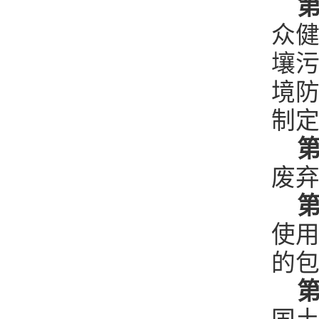
第
众
壤
境
制
第
废
第
使
的
第