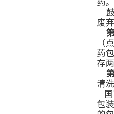
药
鼓
废
第
（
药
存
第
清
国
包