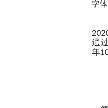
字体
《
202
通
年
1