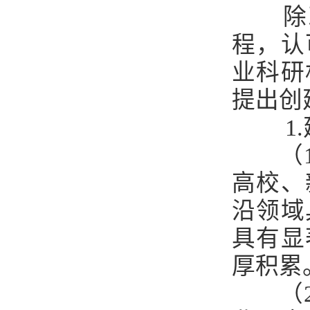
除
程，认
业科研
提出创
1.
（
高校
、
沿领域
具有显
厚积累
（