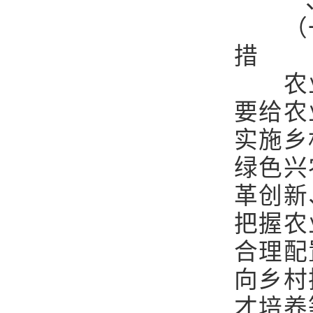
一
（
措
农
要给农
实施乡
绿色兴
革创新
把握农
合理配
向乡村
才培养