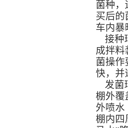
菌种，
买后的
车内暴
接种
成拌料
菌操作
快，并
发菌
棚外覆
外喷水
棚内四