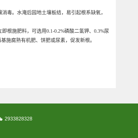
壤消毒。水淹后园地土壤板结，易引起根系缺氧，
肥料，可选用0.1-0.2%磷酸二氢钾、0.3%尿
，再基施腐熟有机肥、饼肥或尿素，促发新根。
2933828328