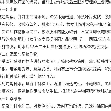
壤中厌氧致病菌的爆发。当前主要作物灾后土肥水管理的主要措
（一）水稻
疏通沟渠，开好田间排水沟，确保排灌畅通；冲洗叶片泥浆，及
受灾较轻、收成有望的，排水5-7天后，根据土壤排水落干情况
，受涝后作物根系受损，吸收肥水的能力较弱，不宜立即根施肥料，应
基酸的水溶肥料（喷施浓度根据不同产品说明书），间隔7天左右
补施硅肥，退水后3-5天看田适当补施硅肥，促进植株恢复生机。
（二）蔬菜与旱粮作物
对受淹的蔬菜作物应进行喷水洗叶，摘除残枝病叶，减少植株养
护根。若菜地受淹、蔬菜受损，对尚有上市价值的受灾蔬菜，积
进行抢种或补种，增加菜地收入。
及时清沟排水，进行中耕松土，增加土壤透气性。补施肥料，追
土壤养分，促进植株尽快恢复生长。根部浇施生物菌肥可增强抗
（三）桑茶果
一是及时排水清园。对受淹地块，及时开沟疏渠，迅速排除园内