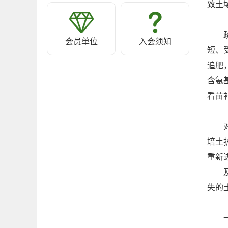
致土
会员单位
入会须知
短、
追肥
含氨
看苗
培土
重新
失的