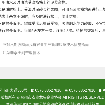
，用清水及时清洗受淹植株上的泥浆杂物。
二是适时松土。受淹时间较长的果园，可用石灰喷撒地面进行土
地表土基本干燥时，应及时进行松土，防止烂根。
三是根外追肥。树体受涝后根系受损，吸收肥水能力较弱，不宜立即根施
进行根外追肥。每隔5天左右一次，连喷2-3次。待树势恢复后
： 应对汛期强降雨我省农业生产管理应急技术措施指南
： 油菜春季田间管理技术
区市府大道360号
0576 88527810
0576 88527810
版权所有 © 台州市农业龙头企业协会
All RIGHTS RESERVED
建议使用
1920*1080
分辨率谷歌浏览器访问达到最佳效果