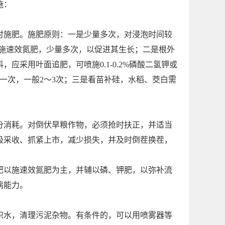
施：
时施肥。施肥原则：一是少量多次，对浸泡时间较
追施速效氮肥，少量多次，以促进其生长；二是根外
采用叶面追肥，可喷施0.1-0.2%磷酸二氢钾或
一次，一般2～3次；三是看苗补硅，水稻、茭白需
分消耗。对倒伏旱粮作物，必须抢时扶正，并适当
极采收、抓紧上市，减少损失，并及时倒茬换茬，
肥以施速效氮肥为主，并辅以磷、钾肥，以弥补流
病能力。
积水，清理污泥杂物。有条件的，可以用喷雾器等