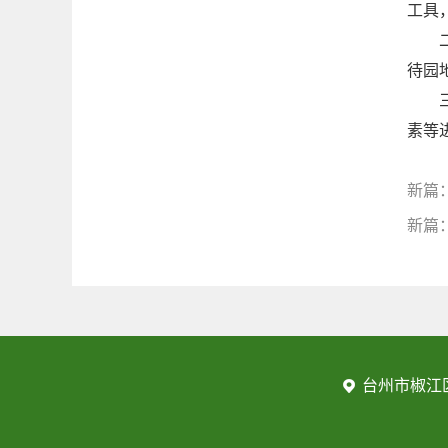
工具
待园
素等
新篇
新篇
台州市椒江