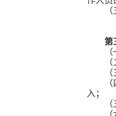
作人员
（五
第
（一
（二
（三
（四）
入；
（五
（六