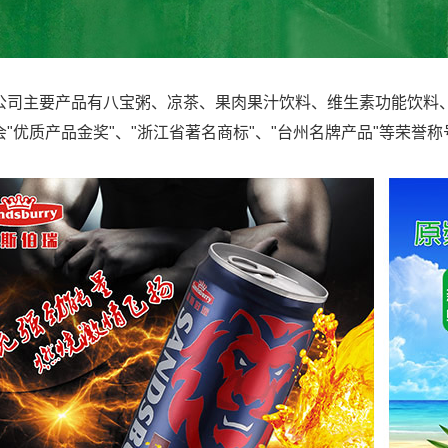
主要产品有八宝粥、凉茶、果肉果汁饮料、维生素功能饮料、
会"优质产品金奖"、"浙江省著名商标"、"台州名牌产品"等荣誉称