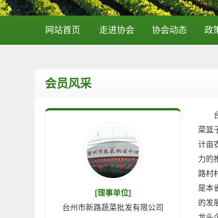
网站首页
走进协会
协会动态
政
会员风采
台州
菜篮
计亩
力的
路村
是本
[理事单位]
的发
台州市新路蔬菜批发有限公司
龙头