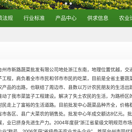
策法规
行业标准
产品中心
供求信息
农业
市新路蔬菜批发有限公司地处浙江东南，地理位置优越，交通便
子工程，肩负着全市市民和邻市市民的吃菜，目前是全省主要蔬
农产品的出路，也联结了周边市、县数以万计农民朋友的生活出
推动了我市菜篮子工程建设。解决了失土农民的生活，为路桥区
村民走上了富裕的生活道路。目前批发中心蔬菜品种齐全，价格
省市各区、县广大菜农的销售处。批发中心年成交额达8亿元。批
展，业已挤身先进生产力。2004年度获“浙江省星级文明规范市场
企业”称号、2006年获“省级骨干农业龙头企业”、首届台州市现代