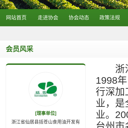
网站首页
走进协会
协会动态
政策法规
会员风采
浙江省
199
行深加
业，是
业。2
[理事单位]
浙江省仙居县括苍山食用油开发有
台州市