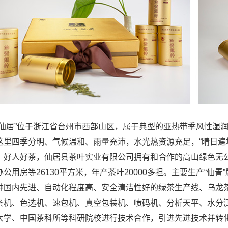
居”位于浙江省台州市西部山区，属于典型的亚热带季风性湿润
这里四季分明、气候温和、雨量充沛，水光热资源充足，“晴日遍
，好人好茶，仙居县茶叶实业有限公司拥有和合作的高山绿色无公害
办公用房等26130平方米，年产茶叶20000多担。主要生产“
种国内先进、自动化程度高、安全清洁性好的绿茶生产线、乌龙
条机、色选机、速包机、真空包装机、喷码机、分析天平、水分
大学、中国茶科所等科研院校进行技术合作，引进先进技术并转