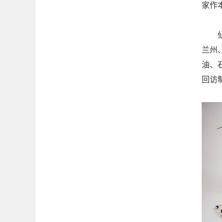
家作
仙居
兰州
油、
回访