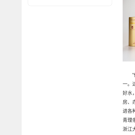
“仙
一。
好水
房、
进各
青理
浙江